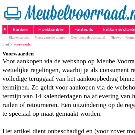
Banken
Hoekbanken
Fauteuils
Eetkamerstoel
Klantenservice
Meest gestelde vragen
Over meubelvoorraad.nl
Nieuws
Conta
Start
Voorwaarden
Voorwaarden
Voor aankopen via de webshop op MeubelVoorra
wettelijke regelingen, waarbij je als consument r
volledige teruggaaf van het aankoopbedrag binne
termijnen. Zo geldt voor aankopen via de websho
termijn van 14 kalenderdagen na aflevering van h
ruilen of retourneren. Een uitzondering op de reg
te speciaal op maat gemaakt worden.
Het artikel dient onbeschadigd en (voor zover mo