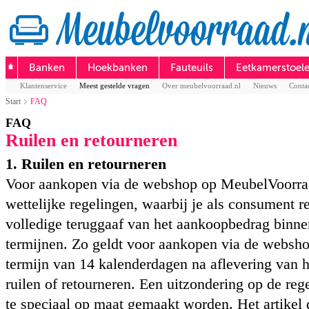
Banken
Hoekbanken
Fauteuils
Eetkamerstoel
Klantenservice
Meest gestelde vragen
Over meubelvoorraad.nl
Nieuws
Conta
Start
FAQ
FAQ
Ruilen en retourneren
1. Ruilen en retourneren
Voor aankopen via de webshop op MeubelVoorra
wettelijke regelingen, waarbij je als consument r
volledige teruggaaf van het aankoopbedrag binne
termijnen. Zo geldt voor aankopen via de websho
termijn van 14 kalenderdagen na aflevering van h
ruilen of retourneren. Een uitzondering op de reg
te speciaal op maat gemaakt worden. Het artikel