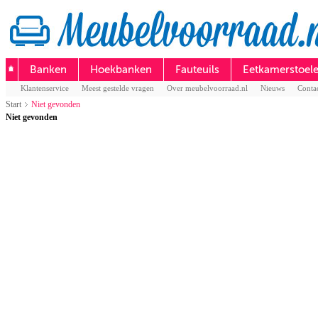
Banken
Hoekbanken
Fauteuils
Eetkamerstoel
Klantenservice
Meest gestelde vragen
Over meubelvoorraad.nl
Nieuws
Conta
Start
Niet gevonden
Niet gevonden